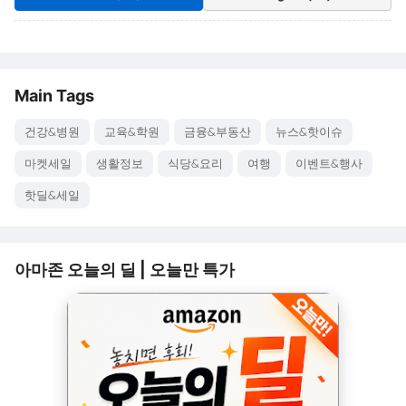
Main Tags
건강&병원
교육&학원
금융&부동산
뉴스&핫이슈
마켓세일
생활정보
식당&요리
여행
이벤트&행사
핫딜&세일
아마존 오늘의 딜 | 오늘만 특가