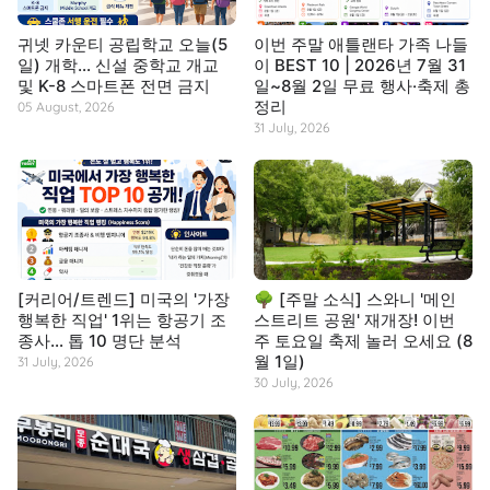
귀넷 카운티 공립학교 오늘(5
이번 주말 애틀랜타 가족 나들
일) 개학… 신설 중학교 개교
이 BEST 10 | 2026년 7월 31
및 K-8 스마트폰 전면 금지
일~8월 2일 무료 행사·축제 총
정리
05 August, 2026
31 July, 2026
[커리어/트렌드] 미국의 '가장
🌳 [주말 소식] 스와니 '메인
행복한 직업' 1위는 항공기 조
스트리트 공원' 재개장! 이번
종사… 톱 10 명단 분석
주 토요일 축제 놀러 오세요 (8
월 1일)
31 July, 2026
30 July, 2026