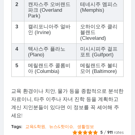
2
캔자스주 오버랜드
테네시주 멤피스
파크 (Overland
(Memphis)
Park)
3
캘리포니아주 얼바
오하이오주 클리
인 (Irvine)
블랜드
(Cleveland)
4
텍사스주 플라노
미시시피주 걸프
(Plano)
포트 (Gulfport)
5
메릴랜드주 콜롬비
메릴랜드주 볼티
아 (Columbia)
모어 (Baltimore)
교육 환경이나 치안, 물가 등을 종합적으로 분석한
자료이니, 타주 이주나 자녀 진학 등을 계획하고
계신 지인분들이 있다면 이 정보를 꼭 셰어해 주
세요!
Tags:
교육&학원
뉴스&핫이슈
생활정보
5
/
911
rates