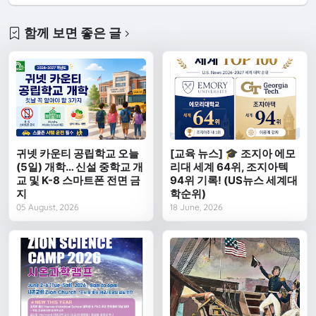
함께 보면 좋은 글
귀넷 카운티 공립학교 오늘
[교육 뉴스] 🎓 조지아 에모
(5일) 개학… 신설 중학교 개
리대 세계 64위, 조지아텍
교 및 K-8 스마트폰 전면 금
94위 기록! (US뉴스 세계대
지
학순위)
05 August, 2026
18 June, 2026