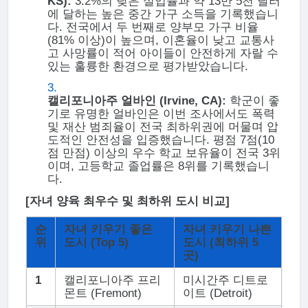
KS):
3.2%의 낮은 실업률과 약 13만 5천 달러
에 달하는 높은 중간 가구 소득을 기록했습니
다. 전국에서 두 번째로 양부모 가구 비율
(81% 이상)이 높으며, 이혼율이 낮고 교통사
고 사망률이 적어 아이들이 안전하게 자랄 수
있는 훌륭한 환경으로 평가받았습니다.
캘리포니아주 얼바인 (Irvine, CA):
학군이 좋
기로 유명한 얼바인은 이번 조사에서도 폭력
및 재산 범죄율이 전국 최하위권에 머물며 압
도적인 안전성을 입증했습니다. 평점 7점(10
점 만점) 이상의 우수 학교 보유율이 전국 3위
이며, 고등학교 졸업률은 8위를 기록했습니
다.
[자녀 양육 최우수 및 최하위 도시 비교]
순
자녀 키우기 좋은
자녀 키우기 나쁜
위
도시 (Top 5)
도시 (최하위 5
곳)
1
캘리포니아주 프리
미시간주 디트로
몬트 (Fremont)
이트 (Detroit)