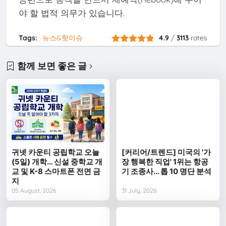
야 할 법적 의무가 있습니다.
Tags:
뉴스&핫이슈
4.9
/
3113
rates
함께 보면 좋은 글
귀넷 카운티 공립학교 오늘
[커리어/트렌드] 미국의 '가
(5일) 개학… 신설 중학교 개
장 행복한 직업' 1위는 항공
교 및 K-8 스마트폰 전면 금
기 조종사… 톱 10 명단 분석
지
05 August, 2026
31 July, 2026