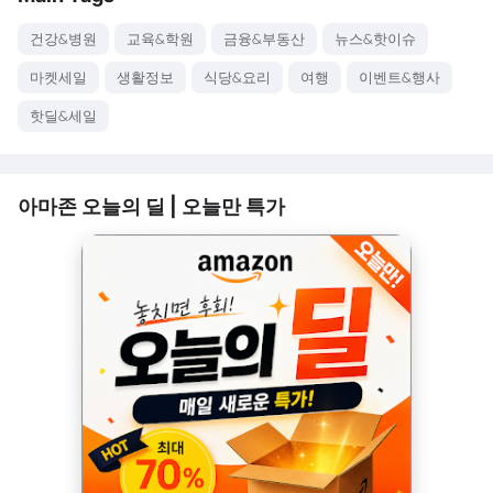
건강&병원
교육&학원
금융&부동산
뉴스&핫이슈
마켓세일
생활정보
식당&요리
여행
이벤트&행사
핫딜&세일
아마존 오늘의 딜 | 오늘만 특가