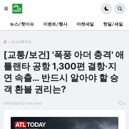
뉴스/핫이슈
이벤트/행사
마켓세일
핫딜/세일
홈
뉴스&핫이슈
[교통/보건] '폭풍 아더 충격' 애
틀랜타 공항 1,300편 결항·지
연 속출… 반드시 알아야 할 승
객 환불 권리는?
6/19/2026
1 min read
0