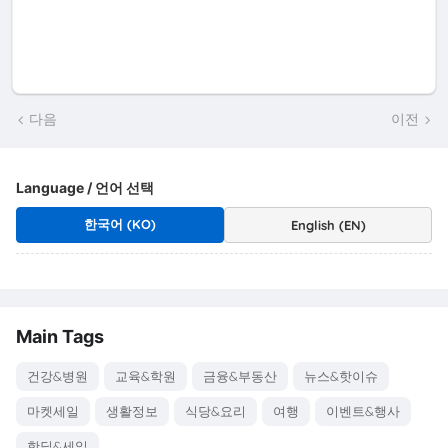
다음
이전
Language / 언어 선택
한국어 (KO)
English (EN)
Main Tags
건강&병원
교육&학원
금융&부동산
뉴스&핫이슈
마켓세일
생활정보
식당&요리
여행
이벤트&행사
핫딜&세일