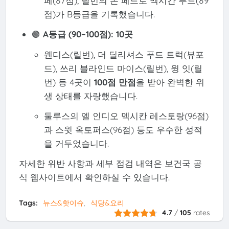
페(87점), 릴번의 돈 페드로 멕시칸 푸드(89
점)가 B등급을 기록했습니다.
🟢
A등급 (90–100점): 10곳
웬디스(릴번), 더 딜리셔스 푸드 트럭(뷰포
드), 쓰리 블라인드 마이스(릴번), 윙 잇(릴
번) 등 4곳이
100점 만점
을 받아 완벽한 위
생 상태를 자랑했습니다.
둘루스의 엘 인디오 멕시칸 레스토랑(96점)
과 스윗 옥토퍼스(96점) 등도 우수한 성적
을 거두었습니다.
자세한 위반 사항과 세부 점검 내역은 보건국 공
식 웹사이트에서 확인하실 수 있습니다.
Tags:
뉴스&핫이슈
식당&요리
4.7
/
105
rates