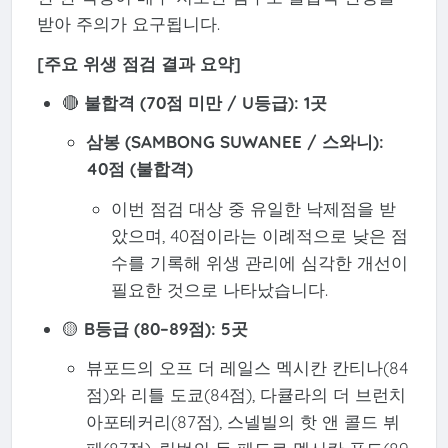
받아 주의가 요구됩니다.
[주요 위생 점검 결과 요약]
🔴
불합격 (70점 미만 / U등급): 1곳
삼봉 (SAMBONG SUWANEE / 스와니):
40점 (불합격)
이번 점검 대상 중 유일한 낙제점을 받
았으며, 40점이라는 이례적으로 낮은 점
수를 기록해 위생 관리에 심각한 개선이
필요한 것으로 나타났습니다.
🟡
B등급 (80–89점): 5곳
뷰포드의 오프 더 레일스 멕시칸 칸티나(84
점)와 리틀 도쿄(84점), 다큘라의 더 브런치
아포테커리(87점), 스넬빌의 핫 앤 콜드 뷔