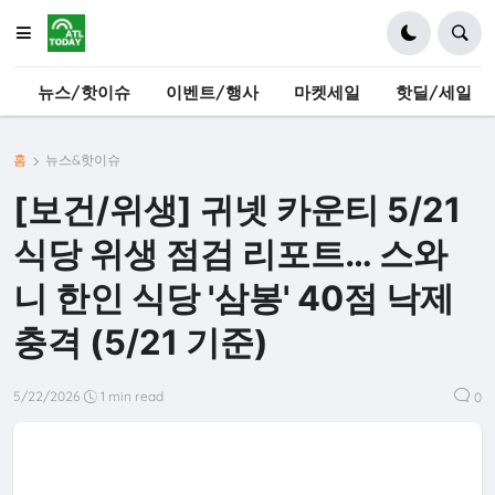
뉴스/핫이슈
이벤트/행사
마켓세일
핫딜/세일
홈
뉴스&핫이슈
[보건/위생] 귀넷 카운티 5/21
식당 위생 점검 리포트… 스와
니 한인 식당 '삼봉' 40점 낙제
충격 (5/21 기준)
5/22/2026
1 min read
0