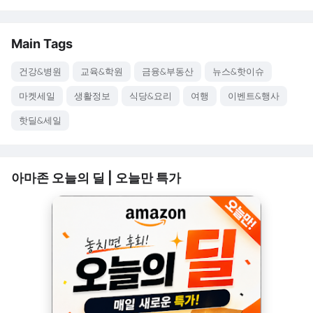
Main Tags
건강&병원
교육&학원
금융&부동산
뉴스&핫이슈
마켓세일
생활정보
식당&요리
여행
이벤트&행사
핫딜&세일
아마존 오늘의 딜 | 오늘만 특가