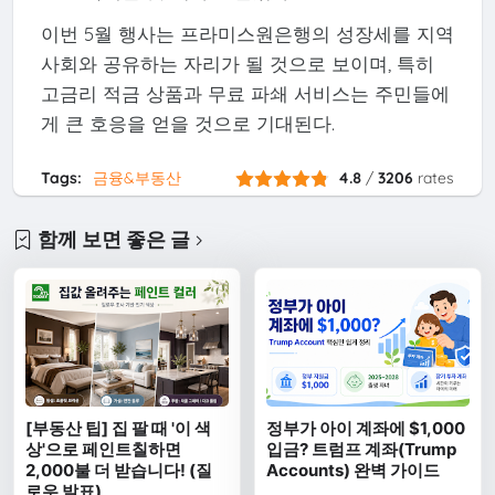
이번 5월 행사는 프라미스원은행의 성장세를 지역
사회와 공유하는 자리가 될 것으로 보이며, 특히
고금리 적금 상품과 무료 파쇄 서비스는 주민들에
게 큰 호응을 얻을 것으로 기대된다.
Tags:
금융&부동산
4.8
/
3206
rates
함께 보면 좋은 글
[부동산 팁] 집 팔 때 '이 색
정부가 아이 계좌에 $1,000
상'으로 페인트칠하면
입금? 트럼프 계좌(Trump
2,000불 더 받습니다! (질
Accounts) 완벽 가이드
로우 발표)