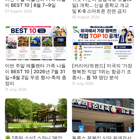
이 BEST 10 | 8월 7~9일
일) 개학… 신설 중학교 개교
및 K-8 스마트폰 전면 금지
07 August, 2026
05 August, 2026
이번 주말 애틀랜타 가족 나들
[커리어/트렌드] 미국의 '가장
이 BEST 10 | 2026년 7월 31
행복한 직업' 1위는 항공기 조
일~8월 2일 무료 행사·축제 총
종사… 톱 10 명단 분석
정리
31 July, 2026
31 July, 2026
🌳 [주말 소식] 스와니 '메인
둘루스 무봉리 식당 위생검사