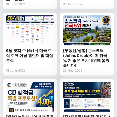
18 June, 2026
06 June, 2026
6월 첫째 주 (6/1~) 미국 주
[부동산/생활] 존스크릭
식 주요 어닝 캘린더 및 핵심
(Johns Creek)이 미 전국
분석
'살기 좋은 도시' 5위에 뽑혔
습니다!
01 June, 2026
29 May, 2026
[은행] 뉴밀레니엄뱅크 둘루
[주식] 5월 넷째 주 (5/25~)