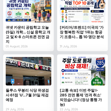
귀넷 카운티 공립학교 오늘
[커리어/트렌드] 미국의 '가
(5일) 개학… 신설 중학교 개
장 행복한 직업' 1위는 항공
교 및 K-8 스마트폰 전면 금
기 조종사… 톱 10 명단 분석
지
05 August, 2026
31 July, 2026
둘루스 무봉리 식당 위생검
[교통 속보] 이번 주말 I-
사 61점 ‘U’…7월 31일 재검
285 전면 통제 '전격 취소'
예정
되었습니다! (정상 통행 가
능)
29 July, 2026
22 July, 2026