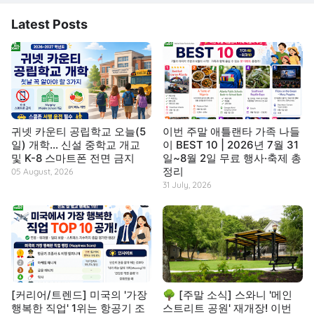
Latest Posts
귀넷 카운티 공립학교 오늘(5
이번 주말 애틀랜타 가족 나들
일) 개학… 신설 중학교 개교
이 BEST 10 | 2026년 7월 31
및 K-8 스마트폰 전면 금지
일~8월 2일 무료 행사·축제 총
정리
05 August, 2026
31 July, 2026
[커리어/트렌드] 미국의 '가장
🌳 [주말 소식] 스와니 '메인
행복한 직업' 1위는 항공기 조
스트리트 공원' 재개장! 이번