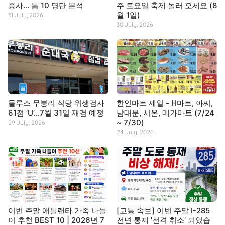
종사… 톱 10 명단 분석
주 토요일 축제 놀러 오세요 (8
월 1일)
31 July, 2026
30 July, 2026
둘루스 무봉리 식당 위생검사
한인마트 세일 - H마트, 아씨,
61점 ‘U’…7월 31일 재검 예정
남대문, 시온, 메가마트 (7/24
~ 7/30)
29 July, 2026
24 July, 2026
이번 주말 애틀랜타 가족 나들
[교통 속보] 이번 주말 I-285
이 추천 BEST 10 | 2026년 7
전면 통제 '전격 취소' 되었습