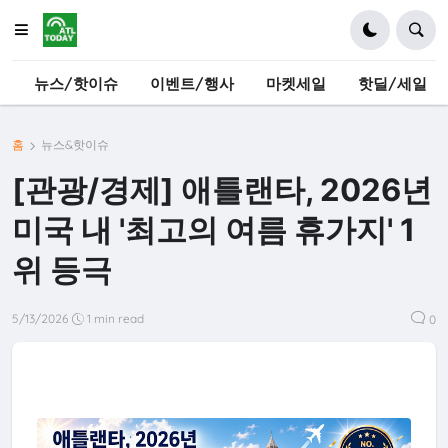
뉴스/핫이슈
이벤트/행사
마켓세일
핫딜/세일
홈
뉴스&핫이슈
[관광/경제] 애틀랜타, 2026년
미국 내 '최고의 여름 휴가지' 1
위 등극
5/13/2026
1 min read
0