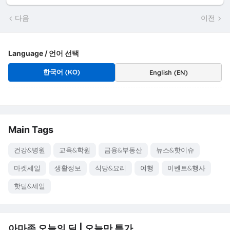
다음
이전
Language / 언어 선택
한국어 (KO)
English (EN)
Main Tags
건강&병원
교육&학원
금융&부동산
뉴스&핫이슈
마켓세일
생활정보
식당&요리
여행
이벤트&행사
핫딜&세일
아마존 오늘의 딜 | 오늘만 특가