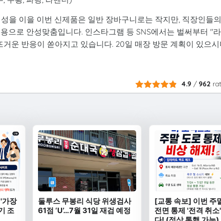
명성을 이을 이번 신제품은 일반 장바구니로는 작지만, 직장인들
행용으로 안성맞춤입니다. 인스타그램 등 SNS에서는 벌써부터 "
 뜨거운 반응이 쏟아지고 있습니다. 20일 매장 방문 계획이 있으
4.9
/
962
ra
 '가장
둘루스 무봉리 식당 위생검사
[교통 속보] 이번 주말
기 조
61점 ‘U’…7월 31일 재검 예정
전면 통제 '전격 취소
다! (정상 통행 가능)