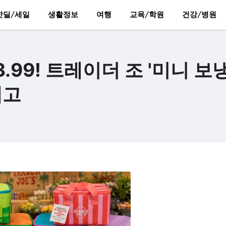
핫딜/세일
생활정보
여행
교육/학원
건강/병원
.99! 트레이더 조 '미니 보
예고