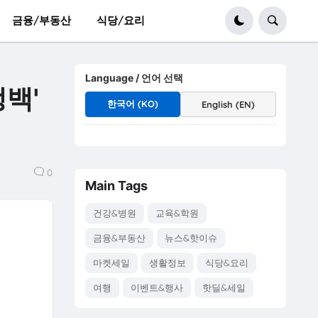
금융/부동산
식당/요리
Language / 언어 선택
냉백'
한국어 (KO)
English (EN)
0
Main Tags
건강&병원
교육&학원
금융&부동산
뉴스&핫이슈
마켓세일
생활정보
식당&요리
여행
이벤트&행사
핫딜&세일