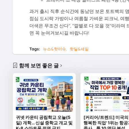
과거 출시 직후 순식간에 동났던 보온 토트백의 
점심 도시락 가방이나 여름철 가벼운 피크닉, 여
더색은 무조건 산다", "깔별로 다 모을 것"이라며
면 꼭 눈여겨보시길 바랍니다!
Tags:
뉴스&핫이슈
핫딜&세일
함께 보면 좋은 글
귀넷 카운티 공립학교 오늘(5
[커리어/트렌드] 미국의
일) 개학… 신설 중학교 개교 및
행복한 직업' 1위는 항공
K-8 스마트폰 전면 금지
종사… 톱 10 명단 분석