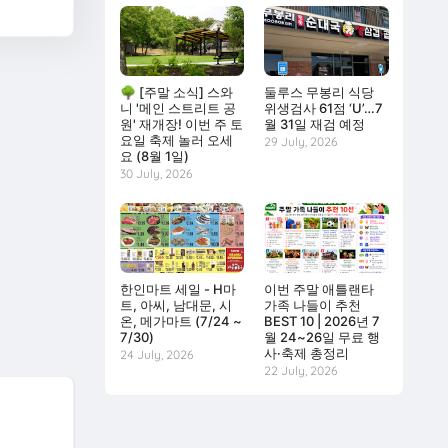
🌳 [주말 소식] 스와
둘루스 무봉리 식당
니 '메인 스트리트 공
위생검사 61점 ‘U’…7
원' 재개장! 이번 주 토
월 31일 재검 예정
요일 축제 놀러 오세
29 July, 2026
요 (8월 1일)
30 July, 2026
한인마트 세일 - H마
이번 주말 애틀랜타
트, 아씨, 남대문, 시
가족 나들이 추천
온, 메가마트 (7/24 ~
BEST 10 | 2026년 7
7/30)
월 24~26일 무료 행
사·축제 총정리
24 July, 2026
22 July, 2026