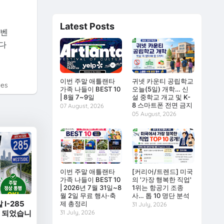
의
Latest Posts
라벤
시다
이번 주말 애틀랜타
귀넷 카운티 공립학교
tes
가족 나들이 BEST 10
오늘(5일) 개학… 신
| 8월 7~9일
설 중학교 개교 및 K-
8 스마트폰 전면 금지
07 August, 2026
05 August, 2026
이번 주말 애틀랜타
[커리어/트렌드] 미국
가족 나들이 BEST 10
의 '가장 행복한 직업'
| 2026년 7월 31일~8
1위는 항공기 조종
월 2일 무료 행사·축
사… 톱 10 명단 분석
 I-285
제 총정리
31 July, 2026
' 되었습니
31 July, 2026