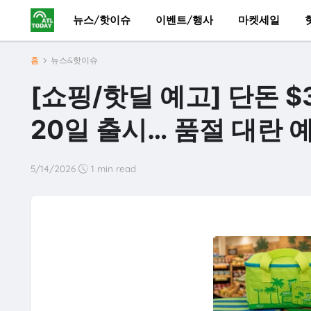
뉴스/핫이슈
이벤트/행사
마켓세일
홈
뉴스&핫이슈
[쇼핑/핫딜 예고] 단돈 $3
20일 출시… 품절 대란 
5/14/2026
1 min read